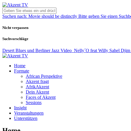
Suchen nach:
Movie should be distinctly
Bitte geben Sie einen Suchbe
Nicht verpassen
Suchvorschläge
Desert Blues und Berliner Jazz
Video
Nelly´O feat Willy Sahel Dji
Home
Formate
African Perspektive
Akzent fragt
AfrikAkzent
Dein Akzent
Faces of Akzent
Sessions
Insight
Veranstaltungen
Unterstützen
Home