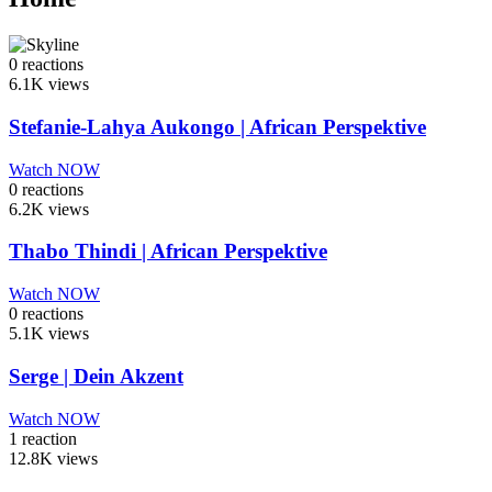
0
reactions
6.1K
views
Stefanie-Lahya Aukongo | African Perspektive
Watch NOW
0
reactions
6.2K
views
Thabo Thindi | African Perspektive
Watch NOW
0
reactions
5.1K
views
Serge | Dein Akzent
Watch NOW
1
reaction
12.8K
views