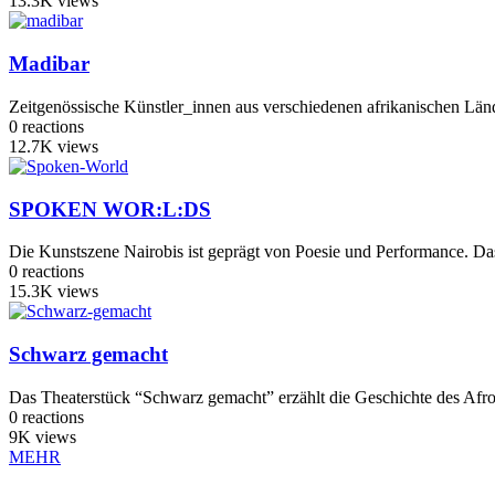
13.3K
views
Madibar
Zeitgenössische Künstler_innen aus verschiedenen afrikanischen Länd
0
reactions
12.7K
views
SPOKEN WOR:L:DS
Die Kunstszene Nairobis ist geprägt von Poesie und Performance. 
0
reactions
15.3K
views
Schwarz gemacht
Das Theaterstück “Schwarz gemacht” erzählt die Geschichte des Afrod
0
reactions
9K
views
MEHR