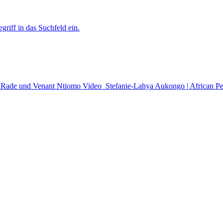
griff in das Suchfeld ein.
m Rade und Venant Ntiomo
Video
Stefanie-Lahya Aukongo | African Pe