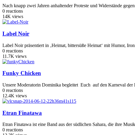
Nach knapp zwei Jahren anhaltender Proteste und Widerstände gegen di
0
reactions
14K
views
Label Noir
Label Noir präsentiert in ‚Heimat, bittersüße Heimat‘ mit Humor, Ir
0
reactions
11.7K
views
Funky Chicken
Unsere Moderatorin Dominika begleitet Euch auf den Karneval der K
0
reactions
12.4K
views
Etran Finatawa
Etran Finatawa ist eine Band aus der südlichen Sahara, die ihre Mu
0
reactions