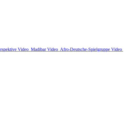
rspektive
Video
Madibar
Video
Afro-Deutsche-Spielgruppe
Video