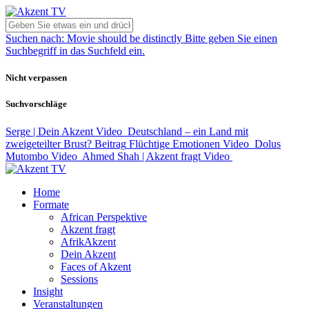
Suchen nach:
Movie should be distinctly
Bitte geben Sie einen
Suchbegriff in das Suchfeld ein.
Nicht verpassen
Suchvorschläge
Serge | Dein Akzent
Video
Deutschland – ein Land mit
zweigeteilter Brust?
Beitrag
Flüchtige Emotionen
Video
Dolus
Mutombo
Video
Ahmed Shah | Akzent fragt
Video
Home
Formate
African Perspektive
Akzent fragt
AfrikAkzent
Dein Akzent
Faces of Akzent
Sessions
Insight
Veranstaltungen