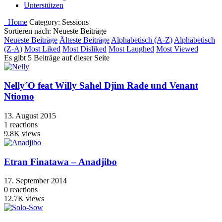
Unterstützen
Home
Category:
Sessions
Sortieren nach: Neueste Beiträge
Neueste Beiträge
Älteste Beiträge
Alphabetisch (A-Z)
Alphabetisch
(Z-A)
Most Liked
Most Disliked
Most Laughed
Most Viewed
Es gibt 5 Beiträge auf dieser Seite
Nelly´O feat Willy Sahel Djim Rade und Venant
Ntiomo
13. August 2015
1
reactions
9.8K
views
Etran Finatawa – Anadjibo
17. September 2014
0
reactions
12.7K
views