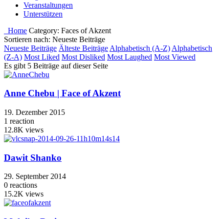
Veranstaltungen
Unterstützen
Home
Category:
Faces of Akzent
Sortieren nach: Neueste Beiträge
Neueste Beiträge
Älteste Beiträge
Alphabetisch (A-Z)
Alphabetisch
(Z-A)
Most Liked
Most Disliked
Most Laughed
Most Viewed
Es gibt 5 Beiträge auf dieser Seite
Anne Chebu | Face of Akzent
19. Dezember 2015
1
reaction
12.8K
views
Dawit Shanko
29. September 2014
0
reactions
15.2K
views