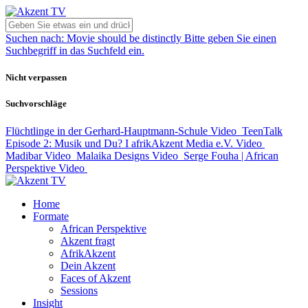
Suchen nach:
Movie should be distinctly
Bitte geben Sie einen
Suchbegriff in das Suchfeld ein.
Nicht verpassen
Suchvorschläge
Flüchtlinge in der Gerhard-Hauptmann-Schule
Video
TeenTalk
Episode 2: Musik und Du? I afrikAkzent Media e.V.
Video
Madibar
Video
Malaika Designs
Video
Serge Fouha | African
Perspektive
Video
Home
Formate
African Perspektive
Akzent fragt
AfrikAkzent
Dein Akzent
Faces of Akzent
Sessions
Insight