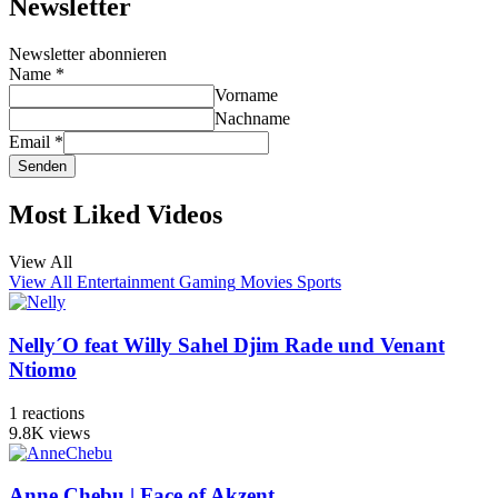
Newsletter
Newsletter abonnieren
Name
*
Vorname
Nachname
Email
*
Senden
Most Liked Videos
View All
View All
Entertainment
Gaming
Movies
Sports
Nelly´O feat Willy Sahel Djim Rade und Venant
Ntiomo
1
reactions
9.8K
views
Anne Chebu | Face of Akzent