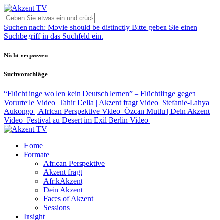
Suchen nach:
Movie should be distinctly
Bitte geben Sie einen
Suchbegriff in das Suchfeld ein.
Nicht verpassen
Suchvorschläge
“Flüchtlinge wollen kein Deutsch lernen” – Flüchtlinge gegen
Vorurteile
Video
Tahir Della | Akzent fragt
Video
Stefanie-Lahya
Aukongo | African Perspektive
Video
Özcan Mutlu | Dein Akzent
Video
Festival au Desert im Exil Berlin
Video
Home
Formate
African Perspektive
Akzent fragt
AfrikAkzent
Dein Akzent
Faces of Akzent
Sessions
Insight