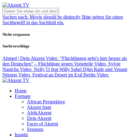
Suchen nach:
Movie should be distinctly
Bitte geben Sie einen
Suchbegriff in das Suchfeld ein.
Nicht verpassen
Suchvorschläge
Ahmed | Dein Akzent
Video
“Flüchtlingen geht’s hier besser als
den Deutschen” – Flüchtlinge gegen Vorurteile
Video
Sylvie
Nantcha
Video
Nelly´O feat Willy Sahel Djim Rade und Venant
Ntiomo
Video
Festival au Desert im Exil Berlin
Video
Home
Formate
African Perspektive
Akzent fragt
AfrikAkzent
Dein Akzent
Faces of Akzent
Sessions
Insight