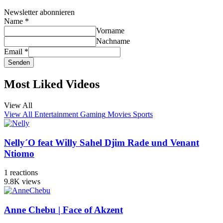
Newsletter abonnieren
Name
*
Vorname
Nachname
Email
*
Senden
Most Liked Videos
View All
View All
Entertainment
Gaming
Movies
Sports
Nelly´O feat Willy Sahel Djim Rade und Venant
Ntiomo
1
reactions
9.8K
views
Anne Chebu | Face of Akzent