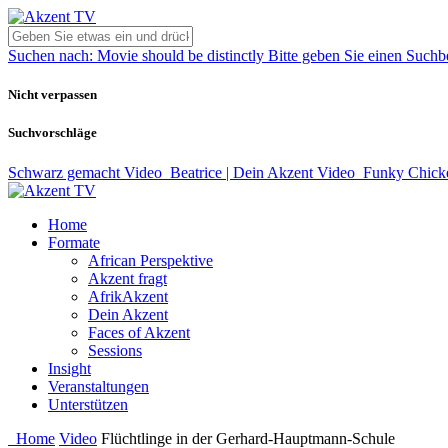
Suchen nach:
Movie should be distinctly
Bitte geben Sie einen Suchbe
Nicht verpassen
Suchvorschläge
Schwarz gemacht
Video
Beatrice | Dein Akzent
Video
Funky Chick
Home
Formate
African Perspektive
Akzent fragt
AfrikAkzent
Dein Akzent
Faces of Akzent
Sessions
Insight
Veranstaltungen
Unterstützen
Home
Video
Flüchtlinge in der Gerhard-Hauptmann-Schule