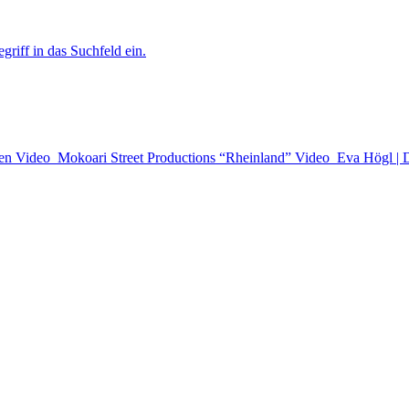
griff in das Suchfeld ein.
en
Video
Mokoari Street Productions “Rheinland”
Video
Eva Högl | 