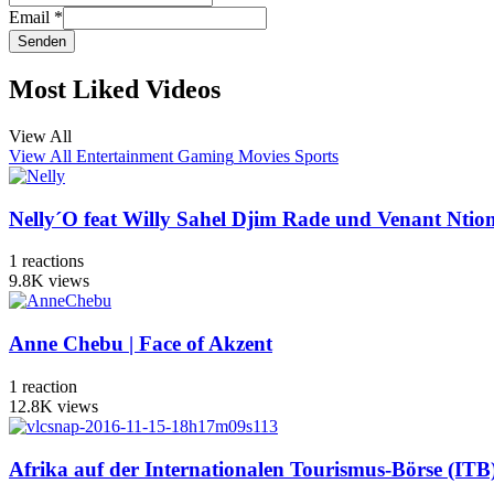
Email
*
Senden
Most Liked Videos
View All
View All
Entertainment
Gaming
Movies
Sports
Nelly´O feat Willy Sahel Djim Rade und Venant Nti
1
reactions
9.8K
views
Anne Chebu | Face of Akzent
1
reaction
12.8K
views
Afrika auf der Internationalen Tourismus-Börse (ITB