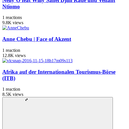
Nelly´O feat Willy Sahel Djim Rade und Venant
Ntiomo
1
reactions
9.8K
views
Anne Chebu | Face of Akzent
1
reaction
12.8K
views
Afrika auf der Internationalen Tourismus-Börse
(ITB)
1
reaction
8.5K
views