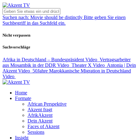
Suchen nach:
Movie should be distinctly
Bitte geben Sie einen
Suchbegriff in das Suchfeld ein.
Nicht verpassen
Suchvorschläge
Afrika in Deutschland – Bundespräsident
Video
Vertragsarbeiter
aus Mosambik in der DDR
Video
Theater X
Video
Antonia | Dein
Akzent
Video
50Jahre Marokkanische Migration in Deutschland
Video
Home
Formate
African Perspektive
Akzent fragt
AfrikAkzent
Dein Akzent
Faces of Akzent
Sessions
Insight