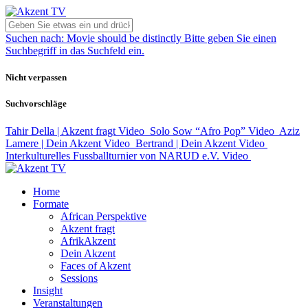
Suchen nach:
Movie should be distinctly
Bitte geben Sie einen
Suchbegriff in das Suchfeld ein.
Nicht verpassen
Suchvorschläge
Tahir Della | Akzent fragt
Video
Solo Sow “Afro Pop”
Video
Aziz
Lamere | Dein Akzent
Video
Bertrand | Dein Akzent
Video
Interkulturelles Fussballturnier von NARUD e.V.
Video
Home
Formate
African Perspektive
Akzent fragt
AfrikAkzent
Dein Akzent
Faces of Akzent
Sessions
Insight
Veranstaltungen