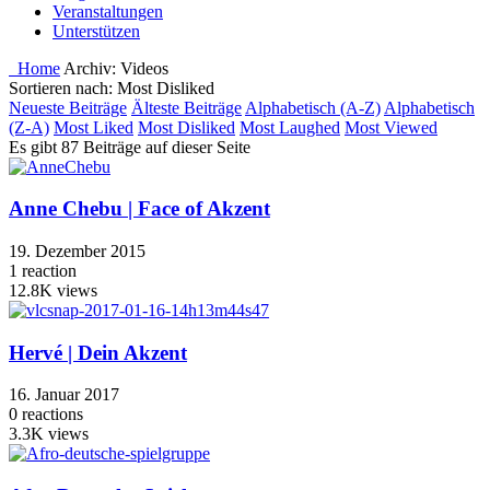
Veranstaltungen
Unterstützen
Home
Archiv:
Videos
Sortieren nach: Most Disliked
Neueste Beiträge
Älteste Beiträge
Alphabetisch (A-Z)
Alphabetisch
(Z-A)
Most Liked
Most Disliked
Most Laughed
Most Viewed
Es gibt 87 Beiträge auf dieser Seite
Anne Chebu | Face of Akzent
19. Dezember 2015
1
reaction
12.8K
views
Hervé | Dein Akzent
16. Januar 2017
0
reactions
3.3K
views