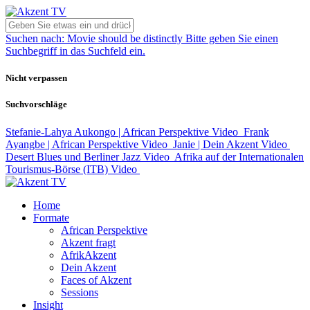
Suchen nach:
Movie should be distinctly
Bitte geben Sie einen
Suchbegriff in das Suchfeld ein.
Nicht verpassen
Suchvorschläge
Stefanie-Lahya Aukongo | African Perspektive
Video
Frank
Ayangbe | African Perspektive
Video
Janie | Dein Akzent
Video
Desert Blues und Berliner Jazz
Video
Afrika auf der Internationalen
Tourismus-Börse (ITB)
Video
Home
Formate
African Perspektive
Akzent fragt
AfrikAkzent
Dein Akzent
Faces of Akzent
Sessions
Insight