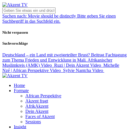
Suchen nach:
Movie should be distinctly
Bitte geben Sie einen
Suchbegriff in das Suchfeld ein.
Nicht verpassen
Suchvorschläge
Deutschland – ein Land mit zweigeteilter Brust?
Beitrag
Fachtagung
zum Thema Frieden und Entwicklung in Mali. Afrikanischer
Muslimkreis (AMK)
Video
Ruzi | Dein Akzent
Video
Michelle
Nzé | African Perspektive
Video
Sylvie Nantcha
Video
Home
Formate
African Perspektive
Akzent fragt
AfrikAkzent
Dein Akzent
Faces of Akzent
Sessions
Insight