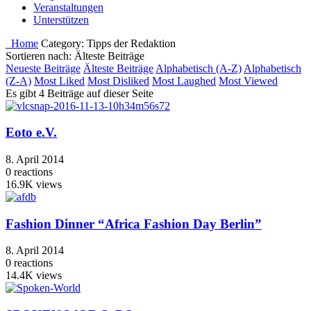
Veranstaltungen
Unterstützen
Home
Category:
Tipps der Redaktion
Sortieren nach: Älteste Beiträge
Neueste Beiträge
Älteste Beiträge
Alphabetisch (A-Z)
Alphabetisch
(Z-A)
Most Liked
Most Disliked
Most Laughed
Most Viewed
Es gibt 4 Beiträge auf dieser Seite
Eoto e.V.
8. April 2014
0
reactions
16.9K
views
Fashion Dinner “Africa Fashion Day Berlin”
8. April 2014
0
reactions
14.4K
views