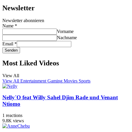
Newsletter
Newsletter abonnieren
Name
*
Vorname
Nachname
Email
*
Senden
Most Liked Videos
View All
View All
Entertainment
Gaming
Movies
Sports
Nelly´O feat Willy Sahel Djim Rade und Venant
Ntiomo
1
reactions
9.8K
views