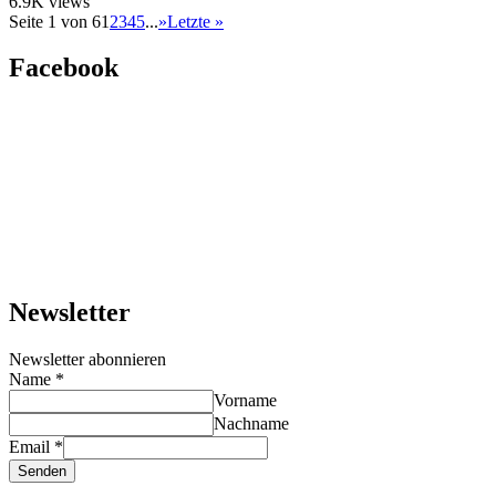
6.9K
views
Seite 1 von 6
1
2
3
4
5
...
»
Letzte »
Facebook
Newsletter
Newsletter abonnieren
Name
*
Vorname
Nachname
Email
*
Senden