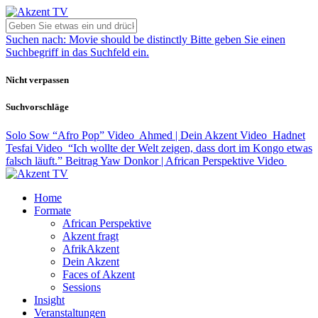
Suchen nach:
Movie should be distinctly
Bitte geben Sie einen
Suchbegriff in das Suchfeld ein.
Nicht verpassen
Suchvorschläge
Solo Sow “Afro Pop”
Video
Ahmed | Dein Akzent
Video
Hadnet
Tesfai
Video
“Ich wollte der Welt zeigen, dass dort im Kongo etwas
falsch läuft.”
Beitrag
Yaw Donkor | African Perspektive
Video
Home
Formate
African Perspektive
Akzent fragt
AfrikAkzent
Dein Akzent
Faces of Akzent
Sessions
Insight
Veranstaltungen