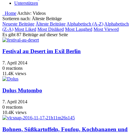
Unterstützen
Home
Archiv:
Videos
Sortieren nach: Älteste Beiträge
Neueste Beiträge
Älteste Beiträge
Alphabetisch (A-Z)
Alphabetisch
(Z-A)
Most Liked
Most Disliked
Most Laughed
Most Viewed
Es gibt 87 Beiträge auf dieser Seite
Festival au Desert im Exil Berlin
7. April 2014
0
reactions
11.4K
views
Dolus Mutombo
7. April 2014
0
reactions
10.4K
views
Bohnen, Süßkartoffeln, Foufou, Kochbananen und