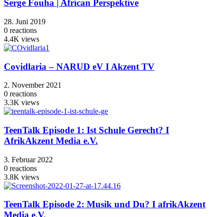
Serge Fouha | African Perspektive
28. Juni 2019
0
reactions
4.4K
views
Covidlaria – NARUD eV I Akzent TV
2. November 2021
0
reactions
3.3K
views
TeenTalk Episode 1: Ist Schule Gerecht? I
AfrikAkzent Media e.V.
3. Februar 2022
0
reactions
3.8K
views
TeenTalk Episode 2: Musik und Du? I afrikAkzent
Media e.V.