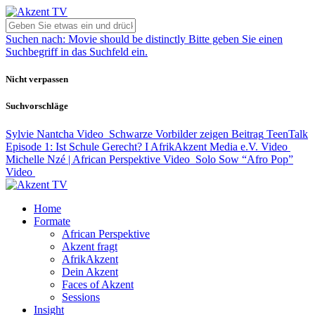
Suchen nach:
Movie should be distinctly
Bitte geben Sie einen
Suchbegriff in das Suchfeld ein.
Nicht verpassen
Suchvorschläge
Sylvie Nantcha
Video
Schwarze Vorbilder zeigen
Beitrag
TeenTalk
Episode 1: Ist Schule Gerecht? I AfrikAkzent Media e.V.
Video
Michelle Nzé | African Perspektive
Video
Solo Sow “Afro Pop”
Video
Home
Formate
African Perspektive
Akzent fragt
AfrikAkzent
Dein Akzent
Faces of Akzent
Sessions
Insight