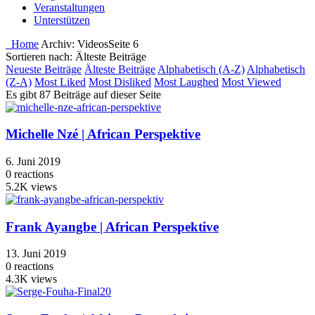
Veranstaltungen
Unterstützen
Home
Archiv:
Videos
Seite 6
Sortieren nach: Älteste Beiträge
Neueste Beiträge
Älteste Beiträge
Alphabetisch (A-Z)
Alphabetisch
(Z-A)
Most Liked
Most Disliked
Most Laughed
Most Viewed
Es gibt 87 Beiträge auf dieser Seite
Michelle Nzé | African Perspektive
6. Juni 2019
0
reactions
5.2K
views
Frank Ayangbe | African Perspektive
13. Juni 2019
0
reactions
4.3K
views