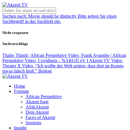
Suchen nach:
Movie should be distinctly
Bitte geben Sie einen
Suchbegriff in das Suchfeld ein.
Nicht verpassen
Suchvorschläge
Thabo Thindi | African Perspektive
Video
Frank Ayangbe | African
Perspektive
Video
Covidlaria – NARUD eV I Akzent TV
Video
Theater X
Video
“Ich wollte der Welt zeigen, dass dort im Kongo
etwas falsch läuft.”
Beitrag
Home
Formate
African Perspektive
Akzent fragt
AfrikAkzent
Dein Akzent
Faces of Akzent
Sessions
Insight