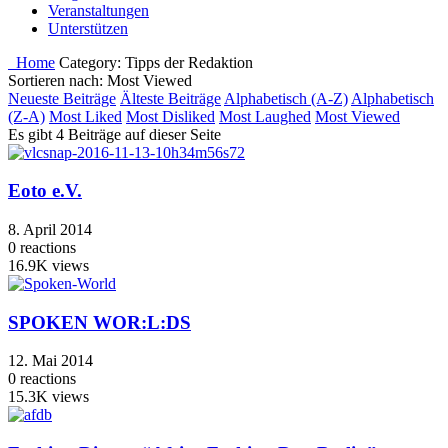
Veranstaltungen
Unterstützen
Home
Category:
Tipps der Redaktion
Sortieren nach: Most Viewed
Neueste Beiträge
Älteste Beiträge
Alphabetisch (A-Z)
Alphabetisch
(Z-A)
Most Liked
Most Disliked
Most Laughed
Most Viewed
Es gibt 4 Beiträge auf dieser Seite
Eoto e.V.
8. April 2014
0
reactions
16.9K
views
SPOKEN WOR:L:DS
12. Mai 2014
0
reactions
15.3K
views