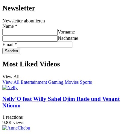
Newsletter
Newsletter abonnieren
Name
*
Vorname
Nachname
Email
*
Senden
Most Liked Videos
View All
View All
Entertainment
Gaming
Movies
Sports
Nelly´O feat Willy Sahel Djim Rade und Venant
Ntiomo
1
reactions
9.8K
views