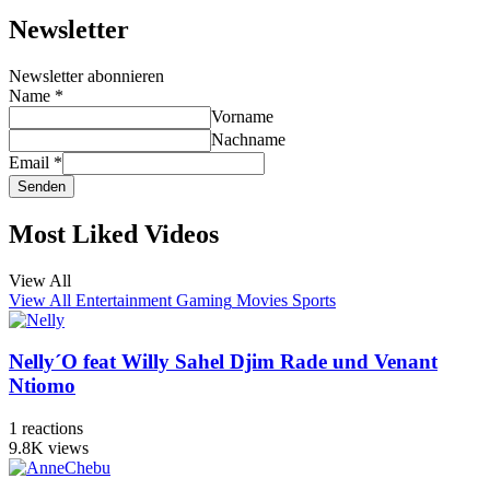
Newsletter
Newsletter abonnieren
Name
*
Vorname
Nachname
Email
*
Senden
Most Liked Videos
View All
View All
Entertainment
Gaming
Movies
Sports
Nelly´O feat Willy Sahel Djim Rade und Venant
Ntiomo
1
reactions
9.8K
views