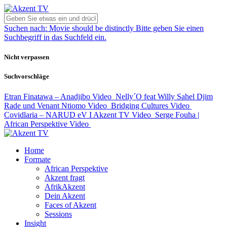
Suchen nach:
Movie should be distinctly
Bitte geben Sie einen
Suchbegriff in das Suchfeld ein.
Nicht verpassen
Suchvorschläge
Etran Finatawa – Anadjibo
Video
Nelly´O feat Willy Sahel Djim
Rade und Venant Ntiomo
Video
Bridging Cultures
Video
Covidlaria – NARUD eV I Akzent TV
Video
Serge Fouha |
African Perspektive
Video
Home
Formate
African Perspektive
Akzent fragt
AfrikAkzent
Dein Akzent
Faces of Akzent
Sessions
Insight