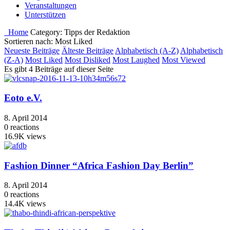
Veranstaltungen
Unterstützen
Home
Category:
Tipps der Redaktion
Sortieren nach: Most Liked
Neueste Beiträge
Älteste Beiträge
Alphabetisch (A-Z)
Alphabetisch
(Z-A)
Most Liked
Most Disliked
Most Laughed
Most Viewed
Es gibt 4 Beiträge auf dieser Seite
Eoto e.V.
8. April 2014
0
reactions
16.9K
views
Fashion Dinner “Africa Fashion Day Berlin”
8. April 2014
0
reactions
14.4K
views