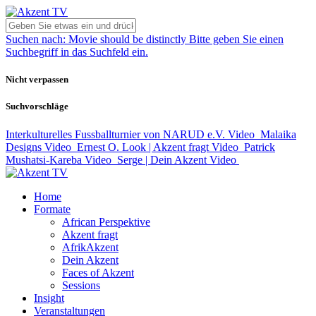
Suchen nach:
Movie should be distinctly
Bitte geben Sie einen
Suchbegriff in das Suchfeld ein.
Nicht verpassen
Suchvorschläge
Interkulturelles Fussballturnier von NARUD e.V.
Video
Malaika
Designs
Video
Ernest O. Look | Akzent fragt
Video
Patrick
Mushatsi-Kareba
Video
Serge | Dein Akzent
Video
Home
Formate
African Perspektive
Akzent fragt
AfrikAkzent
Dein Akzent
Faces of Akzent
Sessions
Insight
Veranstaltungen