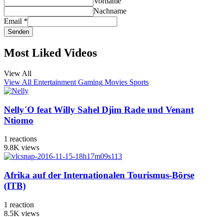
Vorname
Nachname
Email
*
Senden
Most Liked Videos
View All
View All
Entertainment
Gaming
Movies
Sports
Nelly´O feat Willy Sahel Djim Rade und Venant
Ntiomo
1
reactions
9.8K
views
Afrika auf der Internationalen Tourismus-Börse
(ITB)
1
reaction
8.5K
views