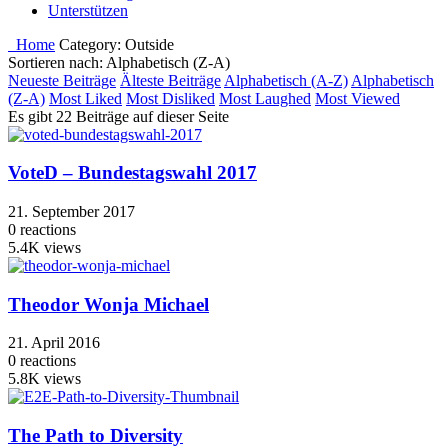
Unterstützen
Home
Category:
Outside
Sortieren nach: Alphabetisch (Z-A)
Neueste Beiträge
Älteste Beiträge
Alphabetisch (A-Z)
Alphabetisch
(Z-A)
Most Liked
Most Disliked
Most Laughed
Most Viewed
Es gibt 22 Beiträge auf dieser Seite
VoteD – Bundestagswahl 2017
21. September 2017
0
reactions
5.4K
views
Theodor Wonja Michael
21. April 2016
0
reactions
5.8K
views
The Path to Diversity